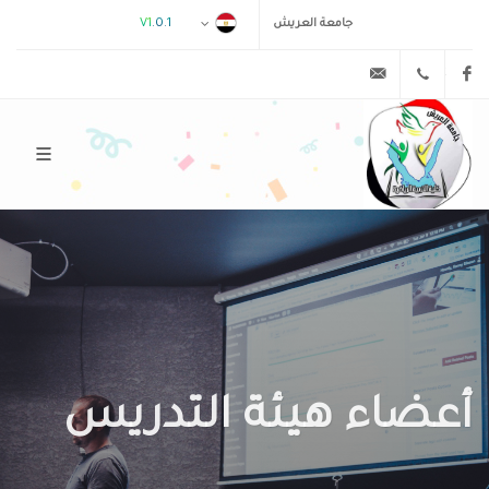
V1.0.1
جامعة العريش
admin@example.com
01094465356
Facebook
أعضاء هيئة التدريس